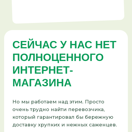
очень трудно найти перевозчика,
который гарантировал бы бережную
доставку хрупких и нежных саженцев.
Поэтому пока, за вашим заказом, вам
придется
приехать самостоятельно
.
Если этот вариант для вас
затруднителен, мы можем отправить
ваш заказ на такси
. Водитель доставит
его к вам домой и передаст саженцы
из рук в руки.
Лишних денег за это мы с вас
не возьмем. Все ваши
дополнительные затраты — это
рассчитаться с таксистом по его
тарифу.
ПЕРЕЙТИ В КАТАЛОГ