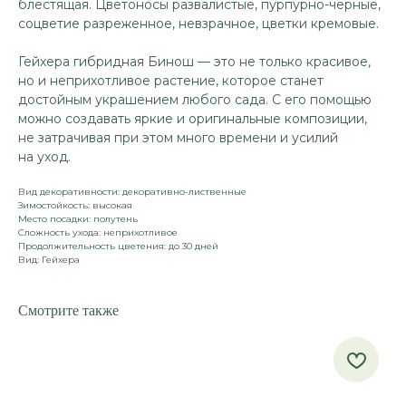
блестящая. Цветоносы развалистые, пурпурно-черные,
соцветие разреженное, невзрачное, цветки кремовые.
Гейхера гибридная Бинош — это не только красивое,
но и неприхотливое растение, которое станет
достойным украшением любого сада. С его помощью
можно создавать яркие и оригинальные композиции,
не затрачивая при этом много времени и усилий
на уход.
Вид декоративности: декоративно-лиственные
Зимостойкость: высокая
Место посадки: полутень
Сложность ухода: неприхотливое
Продолжительность цветения: до 30 дней
Вид: Гейхера
Смотрите также