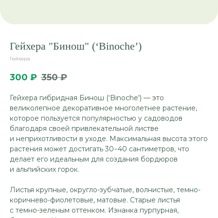
Гейхера "Бинош" (‘Binoche’)
Гейхера
300
₽
350
₽
Гейхера гибридная Бинош (‘Binoche') — это
великолепное декоративное многолетнее растение,
которое пользуется популярностью у садоводов
благодаря своей привлекательной листве
и неприхотливости в уходе. Максимальная высота этого
растения может достигать 30−40 сантиметров, что
делает его идеальным для создания бордюров
и альпийских горок.
Листья крупные, округло-зубчатые, волнистые, темно-
коричнево-фиолетовые, матовые. Старые листья
с темно-зеленым оттенком. Изнанка пурпурная,