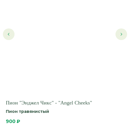
Пион "Энджел Чикс" - "Angel Cheeks"
Го
an
Пион травянистый
Го
900
₽
2 