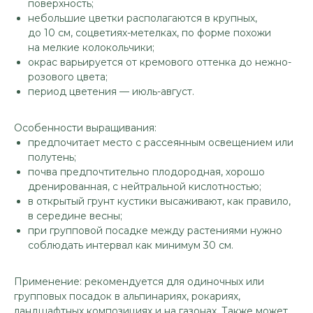
поверхность;
небольшие цветки располагаются в крупных,
до 10 см, соцветиях-метелках, по форме похожи
на мелкие колокольчики;
окрас варьируется от кремового оттенка до нежно-
розового цвета;
период цветения — июль-август.
Особенности выращивания:
предпочитает место с рассеянным освещением или
полутень;
почва предпочтительно плодородная, хорошо
дренированная, с нейтральной кислотностью;
в открытый грунт кустики высаживают, как правило,
в середине весны;
при групповой посадке между растениями нужно
соблюдать интервал как минимум 30 см.
Применение: рекомендуется для одиночных или
групповых посадок в альпинариях, рокариях,
ландшафтных композициях и на газонах. Также может