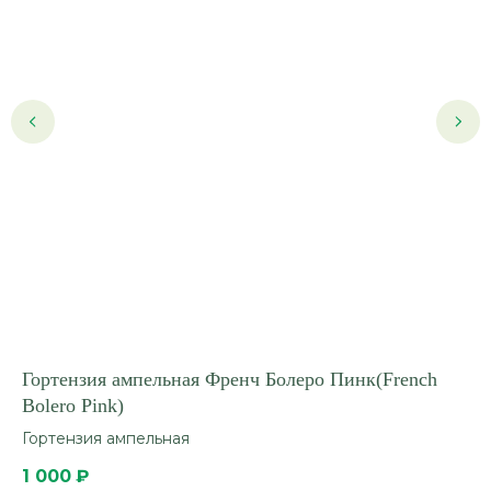
Гортензия ампельная Френч Болеро Пинк(French
Го
Bolero Pink)
pa
Гортензия ампельная
Го
1 000
₽
2 