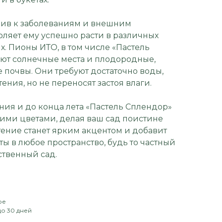
йчив к заболеваниям и внешним
оляет ему успешно расти в различных
. Пионы ИТО, в том числе «Пастель
ют солнечные места и плодородные,
почвы. Они требуют достаточно воды,
ения, но не переносят застоя влаги.
ния и до конца лета «Пастель Сплендор»
кими цветами, делая ваш сад поистине
тение станет ярким акцентом и добавит
ты в любое пространство, будь то частный
ственный сад.
ое
до 30 дней