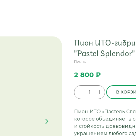
Пион ИТО-гибри
"Pastel Splendor"
Пионы
2 800
₽
В КОРЗ
Пион-ИТО «Пастель Спл
которое объединяет в с
и стойкость древовидны
украшением любого сада