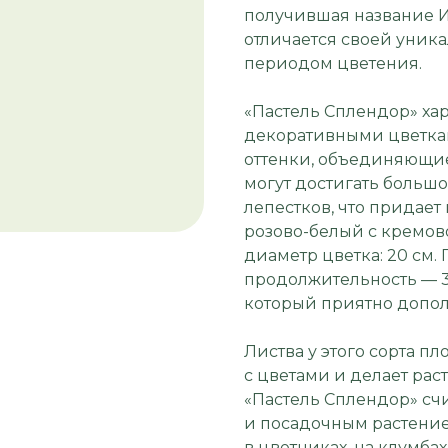
получившая название И
отличается своей уник
периодом цветения.
«Пастель Сплендор» ха
декоративными цветкам
оттенки, объединяющие
могут достигать больш
лепестков, что придает
розово-белый с кремово
диаметр цветка: 20 см.
продолжительность — 3
который приятно допол
Листва у этого сорта пл
с цветами и делает ра
«Пастель Сплендор» счи
и посадочным растение
в цветниках, на клумбах 