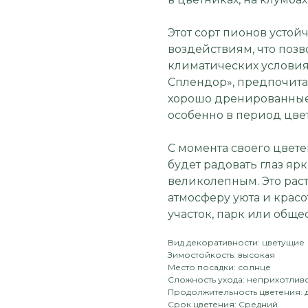
Этот сорт пионов усто
воздействиям, что позв
климатических условиях
Сплендор», предпочита
хорошо дренированные 
особенно в период цвет
С момента своего цвете
будет радовать глаз яр
великолепным. Это рас
атмосферу уюта и красо
участок, парк или обще
Вид декоративности: цветущие
Зимостойкость: высокая
Место посадки: солнце
Сложность ухода: неприхотлив
Продолжительность цветения: 
Срок цветения: Средний