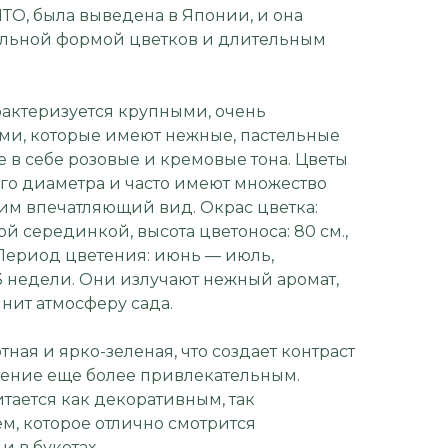
ТО, была выведена в Японии, и она
альной формой цветков и длительным
рактеризуется крупными, очень
и, которые имеют нежные, пастельные
 в себе розовые и кремовые тона. Цветы
ого диаметра и часто имеют множество
 им впечатляющий вид. Окрас цветка:
й серединкой, высота цветоноса: 80 см.,
 Период цветения: июнь — июль,
 недели. Они излучают нежный аромат,
нит атмосферу сада.
отная и ярко-зеленая, что создает контраст
стение еще более привлекательным.
тается как декоративным, так
м, которое отлично смотрится
и в букетах.