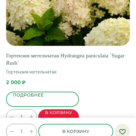
Гортензия метельчатая Hydrangea paniculata `Sugar
Пи
Rush`
Пи
Гортензия метельчатая
1 
2 000
₽
ПОДРОБНЕЕ
В КОРЗИНУ
В КОРЗИНУ