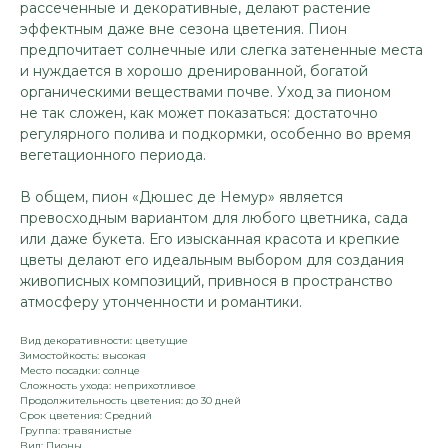
рассеченные и декоративные, делают растение
эффектным даже вне сезона цветения. Пион
предпочитает солнечные или слегка затененные места
и нуждается в хорошо дренированной, богатой
органическими веществами почве. Уход за пионом
не так сложен, как может показаться: достаточно
регулярного полива и подкормки, особенно во время
вегетационного периода.
В общем, пион «Дюшес де Немур» является
превосходным вариантом для любого цветника, сада
или даже букета. Его изысканная красота и крепкие
цветы делают его идеальным выбором для создания
живописных композиций, привнося в пространство
атмосферу утонченности и романтики.
Вид декоративности: цветущие
Зимостойкость: высокая
Место посадки: солнце
Сложность ухода: неприхотливое
Продолжительность цветения: до 30 дней
Срок цветения: Средний
Группа: травянистые
Вид: Пионы