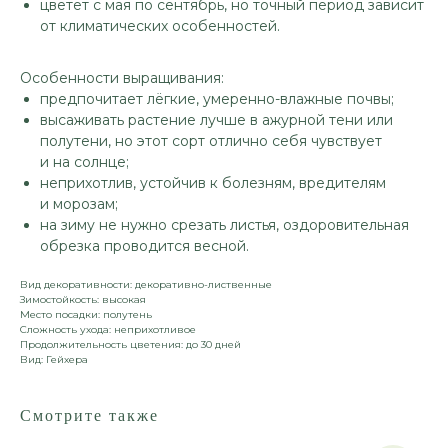
цветёт с мая по сентябрь, но точный период зависит
от климатических особенностей.
Особенности выращивания:
предпочитает лёгкие, умеренно-влажные почвы;
высаживать растение лучше в ажурной тени или
полутени, но этот сорт отлично себя чувствует
и на солнце;
неприхотлив, устойчив к болезням, вредителям
и морозам;
на зиму не нужно срезать листья, оздоровительная
обрезка проводится весной.
Вид декоративности: декоративно-лиственные
Зимостойкость: высокая
Место посадки: полутень
Сложность ухода: неприхотливое
Продолжительность цветения: до 30 дней
Вид: Гейхера
Смотрите также