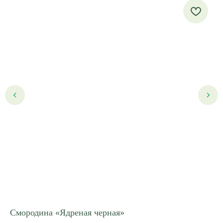
ea
Смородина «Ядреная черная»
Пи