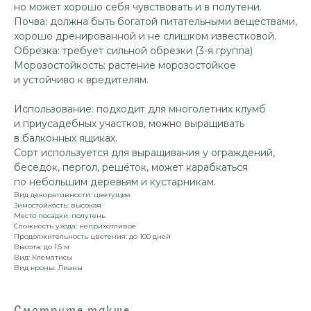
но может хорошо себя чувствовать и в полутени.
Почва: должна быть богатой питательными веществами,
хорошо дренированной и не слишком известковой.
Обрезка: требует сильной обрезки (3-я группа)
Морозостойкость: растение морозостойкое
и устойчиво к вредителям.
Использование: подходит для многолетних клумб
и приусадебных участков, можно выращивать
в балконных ящиках.
Сорт используется для выращивания у ограждений,
беседок, пергол, решёток, может карабкаться
по небольшим деревьям и кустарникам.
Вид декоративности: цветущие
Зимостойкость: высокая
Место посадки: полутень
Сложность ухода: неприхотливое
Продолжительность цветения: до 100 дней
Высота: до 1,5 м
Вид: Клематисы
Вид кроны: Лианы
Смотрите также