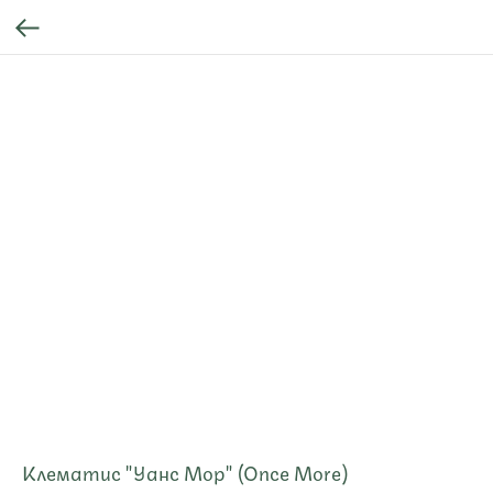
Клематис "Уанс Мор" (Once More)