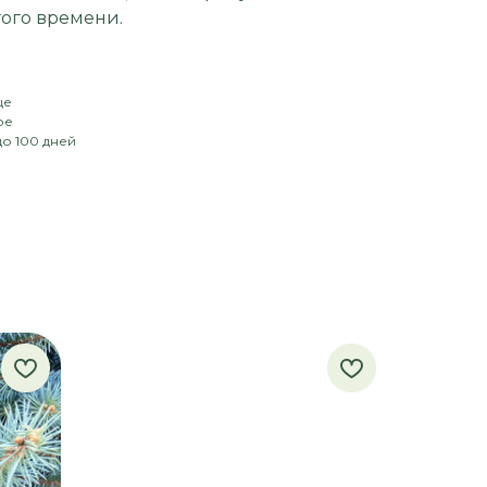
гого времени.
це
ое
о 100 дней