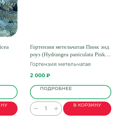
icea
Гортензия метельчатая Пинк энд
роуз (Hydrangea paniculata Pink
and Rose)
Гортензия метельчатая
2 000
₽
ПОДРОБНЕЕ
ИНУ
В КОРЗИНУ