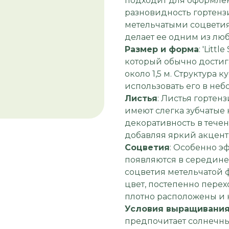
подходит для оформлен
разновидность гортенз
метельчатыми соцветия
делает ее одним из лю
Размер и форма
: 'Litt
который обычно достига
около 1,5 м. Структура к
использовать его в неб
Листья
: Листья гортен
имеют слегка зубчатые 
декоративность в тече
добавляя яркий акцент 
Соцветия
: Особенно э
появляются в середине ле
соцветия метельчатой 
цвет, постепенно пере
плотно расположены и 
Условия выращивани
предпочитает солнечны