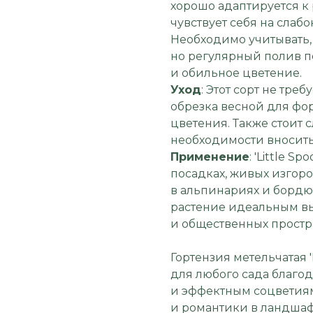
хорошо адаптируется к
чувствует себя на слаб
Необходимо учитывать, 
но регулярный полив п
и обильное цветение.
Уход
: Этот сорт не тре
обрезка весной для фо
цветения. Также стоит 
необходимости вносить
Применение
: 'Little 
посадках, живых изгоро
в альпинариях и бордю
растение идеальным в
и общественных простр
Гортензия метельчатая '
для любого сада благо
и эффектным соцветиям
и романтики в ландшаф