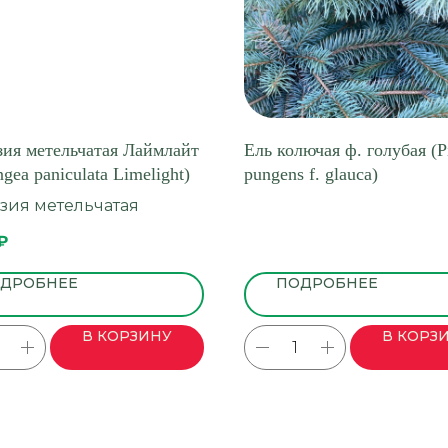
зия метельчатая Лаймлайт
Ель колючая ф. голубая (P
gea paniculata Limelight)
pungens f. glauca)
зия метельчатая
₽
ДРОБНЕЕ
ПОДРОБНЕЕ
В КОРЗИНУ
В КОРЗ