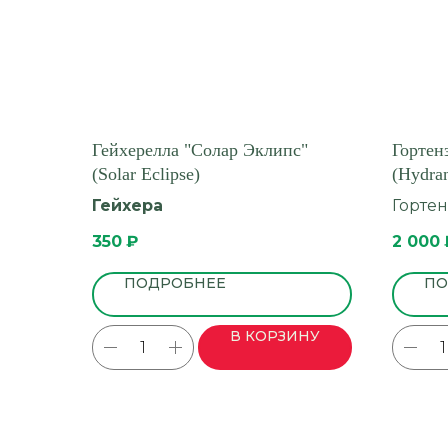
Гейхерелла "Солар Эклипс"
Гортен
(Solar Eclipse)
(Hydran
Гейхера
Гортен
350
₽
2 000
ПОДРОБНЕЕ
ПО
В КОРЗИНУ