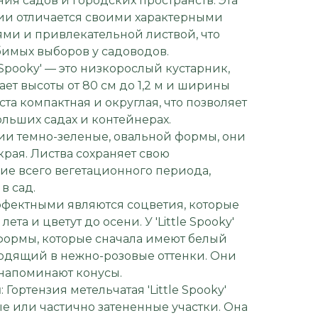
ия садов и городских пространств. Эта
ии отличается своими характерными
ми и привлекательной листвой, что
бимых выборов у садоводов.
le Spooky' — это низкорослый кустарник,
ет высоты от 80 см до 1,2 м и ширины
уста компактная и округлая, что позволяет
ольших садах и контейнерах.
зии темно-зеленые, овальной формы, они
края. Листва сохраняет свою
ние всего вегетационного периода,
в сад.
ффектными являются соцветия, которые
та и цветут до осени. У 'Little Spooky'
формы, которые сначала имеют белый
ходящий в нежно-розовые оттенки. Они
напоминают конусы.
я
: Гортензия метельчатая 'Little Spooky'
е или частично затененные участки. Она