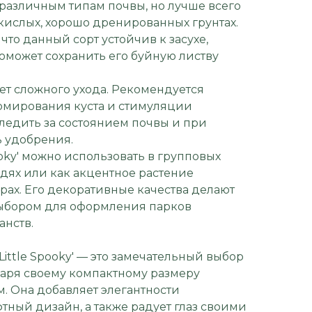
 различным типам почвы, но лучше всего
окислых, хорошо дренированных грунтах.
что данный сорт устойчив к засухе,
оможет сохранить его буйную листву
бует сложного ухода. Рекомендуется
рмирования куста и стимуляции
следить за состоянием почвы и при
 удобрения.
Spooky' можно использовать в групповых
дях или как акцентное растение
рах. Его декоративные качества делают
ыбором для оформления парков
анств.
Little Spooky' — это замечательный выбор
даря своему компактному размеру
. Она добавляет элегантности
тный дизайн, а также радует глаз своими