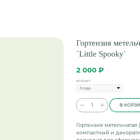
Гортензия метельч
`Little Spooky`
2 000
₽
возраст
В КОРЗ
Гортензия метельчатая (H
компактный и декорати