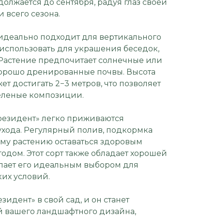
должается до сентября, радуя глаз своей
 всего сезона.
идеально подходит для вертикального
 использовать для украшения беседок,
. Растение предпочитает солнечные или
хорошо дренированные почвы. Высота
ет достигать 2−3 метров, что позволяет
еленые композиции.
резидент» легко приживаются
ухода. Регулярный полив, подкормка
ему растению оставаться здоровым
годом. Этот сорт также обладает хорошей
елает его идеальным выбором для
их условий.
зидент» в свой сад, и он станет
 вашего ландшафтного дизайна,