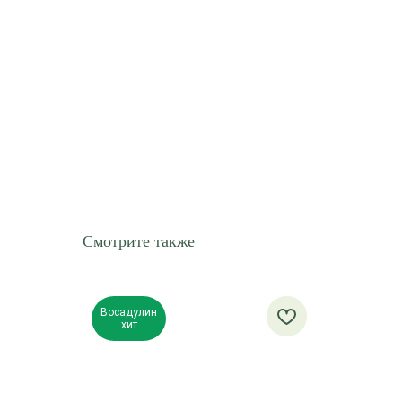
Смотрите также
Восадулин
хит