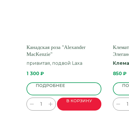
Канадская роза "Alexander
Клемат
MacKenzie"
Элеганс
привитая, подвой Laxa
Клем
1 300
₽
850
₽
ПОДРОБНЕЕ
ПО
В КОРЗИНУ