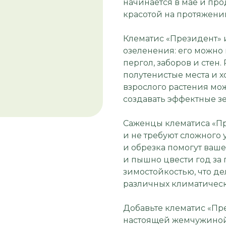
начинается в мае и про
красотой на протяжении
Клематис «Президент» 
озеленения: его можно
пергол, заборов и стен
полутенистые места и 
взрослого растения мож
создавать эффектные з
Саженцы клематиса «П
и не требуют сложного 
и обрезка помогут ваш
и пышно цвести год за 
зимостойкостью, что д
различных климатическ
Добавьте клематис «Пре
настоящей жемчужиной