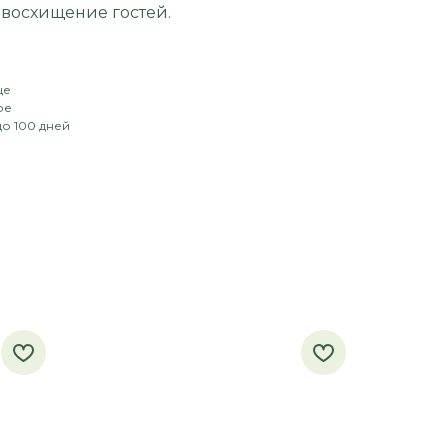
восхищение гостей.
це
ое
о 100 дней