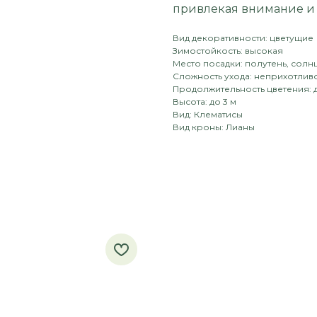
привлекая внимание и 
Вид декоративности: цветущие
Зимостойкость: высокая
Место посадки: полутень, солн
Сложность ухода: неприхотлив
Продолжительность цветения: д
Высота: до 3 м
Вид: Клематисы
Вид кроны: Лианы