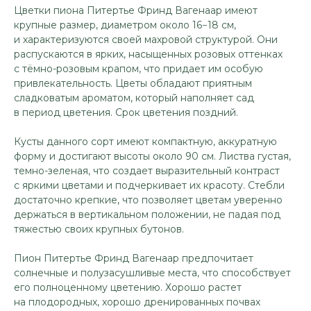
Цветки пиона Питертье Фринд Вагенаар имеют
крупные размер, диаметром около 16−18 см,
и характеризуются своей махровой структурой. Они
распускаются в ярких, насыщенных розовых оттенках
с тёмно-розовым крапом, что придает им особую
привлекательность. Цветы обладают приятным
сладковатым ароматом, который наполняет сад
в период цветения. Срок цветения поздний.
Кусты данного сорт имеют компактную, аккуратную
форму и достигают высоты около 90 см. Листва густая,
темно-зеленая, что создает выразительный контраст
с яркими цветами и подчеркивает их красоту. Стебли
достаточно крепкие, что позволяет цветам уверенно
держаться в вертикальном положении, не падая под
тяжестью своих крупных бутонов.
Пион Питертье Фринд Вагенаар предпочитает
солнечные и полузасушливые места, что способствует
его полноценному цветению. Хорошо растет
на плодородных, хорошо дренированных почвах