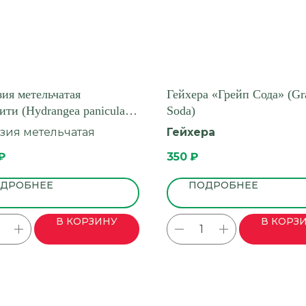
зия метельчатая
Гейхера «Грейп Сода» (Gr
ти (Hydrangea paniculata
Soda)
)
зия метельчатая
Гейхера
₽
350
₽
ДРОБНЕЕ
ПОДРОБНЕЕ
В КОРЗИНУ
В КОРЗ