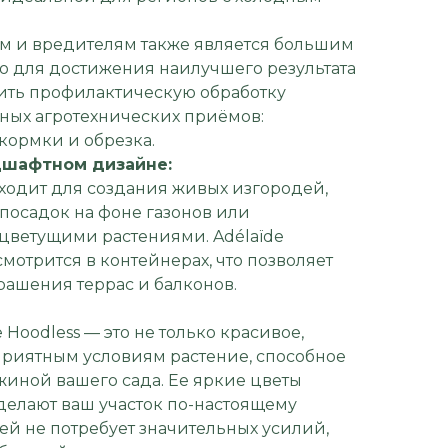
ям и вредителям также является большим
 для достижения наилучшего результата
ить профилактическую обработку
ных агротехнических приёмов:
кормки и обрезка.
дшафтном дизайне:
дходит для создания живых изгородей,
посадок на фоне газонов или
 цветущими растениями. Adélaïde
смотрится в контейнерах, что позволяет
рашения террас и балконов.
 Hoodless — это не только красивое,
оприятным условиям растение, способное
жиной вашего сада. Ее яркие цветы
делают ваш участок по-настоящему
ней не потребует значительных усилий,