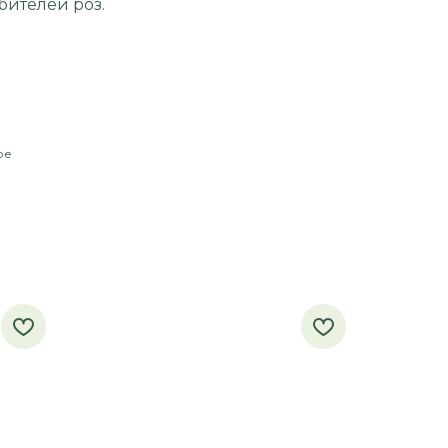
бителей роз.
ое