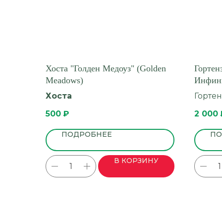
Хоста "Голден Медоуз" (Golden
Гортен
Meadows)
Инфини
Infinity
Хоста
Гортен
500
₽
2 000
ПОДРОБНЕЕ
ПО
В КОРЗИНУ