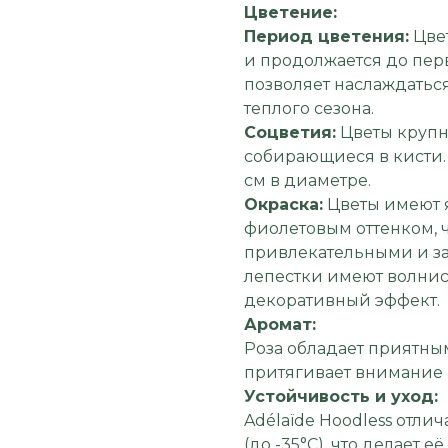
Цветение:
Период цветения:
Цвет
и продолжается до перв
позволяет наслаждаться
теплого сезона.
Соцветия:
Цветы крупн
собирающиеся в кисти. 
см в диаметре.
Окраска:
Цветы имеют 
фиолетовым оттенком, ч
привлекательными и за
лепестки имеют волни
декоративный эффект.
Аромат:
Роза обладает приятны
притягивает внимание и
Устойчивость и уход:
Adélaïde Hoodless отли
(до -35°C), что делает