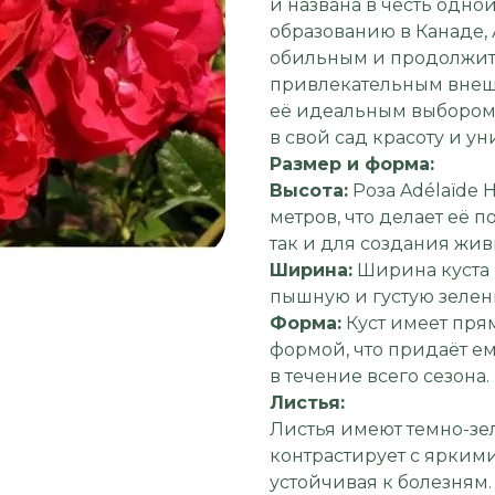
и названа в честь одн
образованию в Канаде, 
обильным и продолжит
привлекательным внеш
её идеальным выбором 
в свой сад красоту и ун
Размер и форма:
Высота:
Роза Adélaïde H
метров, что делает её 
так и для создания жив
Ширина:
Ширина куста в
пышную и густую зелен
Форма:
Куст имеет пря
формой, что придаёт е
в течение всего сезона.
Листья:
Листья имеют темно-зел
контрастирует с яркими
устойчивая к болезням.