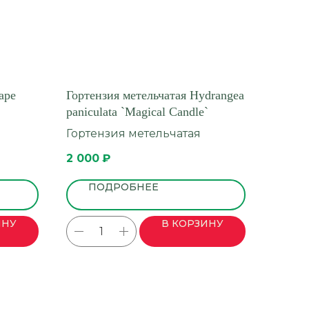
ape
Гортензия метельчатая Hydrangea
paniculata `Magical Candle`
Гортензия метельчатая
2 000
₽
ПОДРОБНЕЕ
ИНУ
В КОРЗИНУ