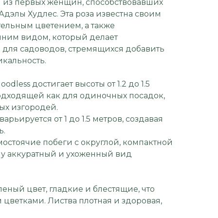
ой из первых женщин, способствовавших
Адэлы Худлес. Эта роза известна своим
ельным цветением, а также
ним видом, который делает
для садоводов, стремящихся добавить
икальность.
oodless достигает высоты от 1.2 до 1.5
подходящей как для одиночных посадок,
ых изгородей.
арьируется от 1 до 1.5 метров, создавая
ь.
мостоячие побеги с округлой, компактной
му аккуратный и ухоженный вид
еный цвет, гладкие и блестящие, что
 цветками. Листва плотная и здоровая,