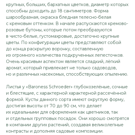
крупных, больших, бархатных цветков, диаметр которых
способны доходить до 18 сантиметров. Форма
шарообразная, окраска бледная телесно-белая
с кремовым оттенком. В начале распускаются кремово-
розовые бутоны, которые потом преобразуются
в чисто-белые, густомахровые, достаточно крупные
цветы. По конфигурации цветы представляют собой
до конца раскрытую воронку, составленную
из огромного количества подкрученных лепесточков.
Очень красивым аспектом является сладкий, лёгкий
аромат, который привлекает не только садоводов,
но и различных насекомых, способствующих опылению.
Листья у «Baroness Schroeder» глубокозелёные, сочные
и блестящие, с характерной характерной рассечённой
формой. Кусты данного сорта имеют округлую форму,
достигая высоты от 70 до 90 см, что делает
их идеальными для оформления как цветников, так
и отдельных групповых посадок. Они хорошо смотрятся
в компании других растений, создавая великолепные
контрасты и дополняя садовые композиции.