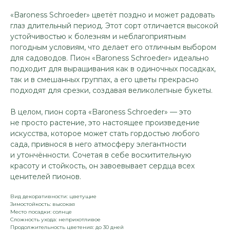
«Baroness Schroeder» цветёт поздно и может радовать
глаз длительный период. Этот сорт отличается высокой
устойчивостью к болезням и неблагоприятным
погодным условиям, что делает его отличным выбором
для садоводов. Пион «Baroness Schroeder» идеально
подходит для выращивания как в одиночных посадках,
так и в смешанных группах, а его цветы прекрасно
подходят для срезки, создавая великолепные букеты.
В целом, пион сорта «Baroness Schroeder» — это
не просто растение, это настоящее произведение
искусства, которое может стать гордостью любого
сада, привнося в него атмосферу элегантности
и утончённости. Сочетая в себе восхитительную
красоту и стойкость, он завоевывает сердца всех
ценителей пионов.
Вид декоративности: цветущие
Зимостойкость: высокая
Место посадки: солнце
Сложность ухода: неприхотливое
Продолжительность цветения: до 30 дней