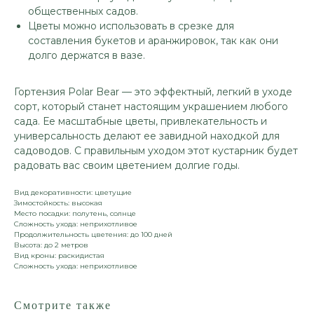
общественных садов.
Цветы можно использовать в срезке для
составления букетов и аранжировок, так как они
долго держатся в вазе.
Гортензия Polar Bear — это эффектный, легкий в уходе
сорт, который станет настоящим украшением любого
сада. Ее масштабные цветы, привлекательность и
универсальность делают ее завидной находкой для
садоводов. С правильным уходом этот кустарник будет
радовать вас своим цветением долгие годы.
Вид декоративности: цветущие
Зимостойкость: высокая
Место посадки: полутень, солнце
Сложность ухода: неприхотливое
Продолжительность цветения: до 100 дней
Высота: до 2 метров
Вид кроны: раскидистая
Сложность ухода: неприхотливое
Смотрите также