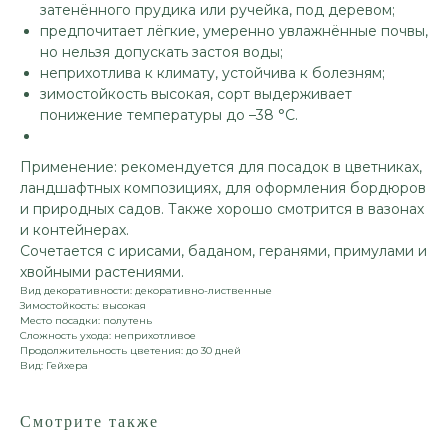
затенённого прудика или ручейка, под деревом;
предпочитает лёгкие, умеренно увлажнённые почвы,
но нельзя допускать застоя воды;
неприхотлива к климату, устойчива к болезням;
зимостойкость высокая, сорт выдерживает
понижение температуры до –38 °С.
Применение: рекомендуется для посадок в цветниках,
ландшафтных композициях, для оформления бордюров
и природных садов. Также хорошо смотрится в вазонах
и контейнерах.
Сочетается с ирисами, баданом, геранями, примулами и
хвойными растениями.
Вид декоративности: декоративно-лиственные
Зимостойкость: высокая
Место посадки: полутень
Сложность ухода: неприхотливое
Продолжительность цветения: до 30 дней
Вид: Гейхера
Смотрите также