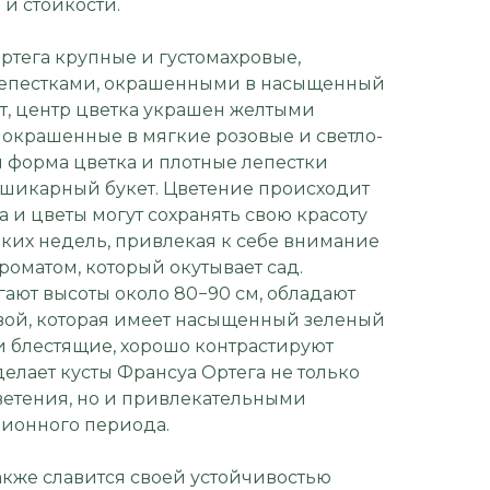
и стойкости.
ртега крупные и густомахровые,
 лепестками, окрашенными в насыщенный
, центр цветка украшен желтыми
 окрашенные в мягкие розовые и светло-
я форма цветка и плотные лепестки
 шикарный букет. Цветение происходит
а и цветы могут сохранять свою красоту
ких недель, привлекая к себе внимание
оматом, который окутывает сад.
игают высоты около 80−90 см, обладают
вой, которая имеет насыщенный зеленый
и блестящие, хорошо контрастируют
делает кусты Франсуа Ортега не только
етения, но и привлекательными
ционного периода.
акже славится своей устойчивостью