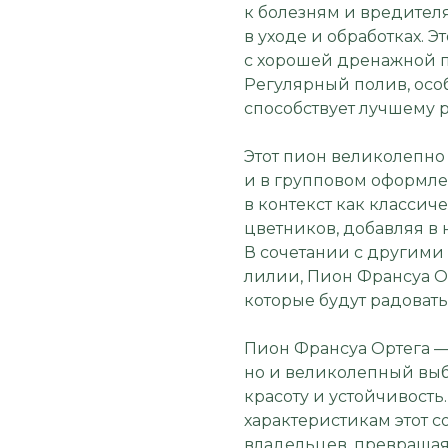
к болезням и вредителя
в уходе и обработках. 
с хорошей дренажной по
Регулярный полив, осо
способствует лучшему р
Этот пион великолепно 
и в групповом оформле
в контекст как классич
цветников, добавляя в 
В сочетании с другими 
лилии, Пион Франсуа О
которые будут радовать
Пион Франсуа Ортега — 
но и великолепный выб
красоту и устойчивост
характеристикам этот с
владельцев, превращая