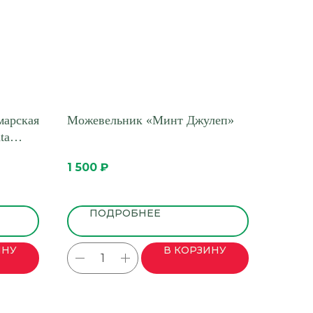
марская
Можевельник «Минт Джулеп»
ta
1 500
₽
ПОДРОБНЕЕ
ИНУ
В КОРЗИНУ