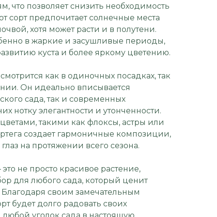
м, что позволяет снизить необходимость
Этот сорт предпочитает солнечные места
чвой, хотя может расти и в полутени.
бенно в жаркие и засушливые периоды,
азвитию куста и более яркому цветению.
смотрится как в одиночных посадках, так
нии. Он идеально вписывается
еского сада, так и современных
них нотку элегантности и утонченности.
цветами, такими как флоксы, астры или
ртега создает гармоничные композиции,
 глаз на протяжении всего сезона.
это не просто красивое растение,
ор для любого сада, который ценит
ь. Благодаря своим замечательным
орт будет долго радовать своих
 любой уголок сада в настоящую