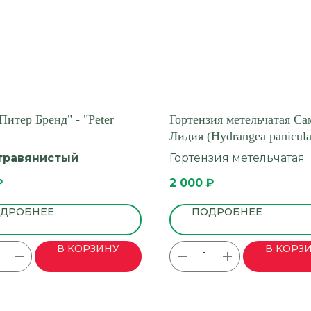
Питер Бренд" - "Peter
Гортензия метельчатая Са
Лидия (Hydrangea panicula
‘Samarskaya Lidiya)
травянистый
Гортензия метельчатая
₽
2 000
₽
ДРОБНЕЕ
ПОДРОБНЕЕ
В КОРЗИНУ
В КОРЗ