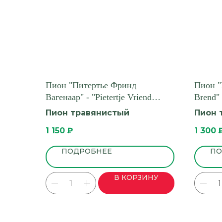
Пион "Питертье Фринд
Пион "
Вагенаар" - "Pietertje Vriend
Brend"
Wagenaar"
Пион травянистый
Пион 
1 150
₽
1 300
ПОДРОБНЕЕ
ПО
В КОРЗИНУ