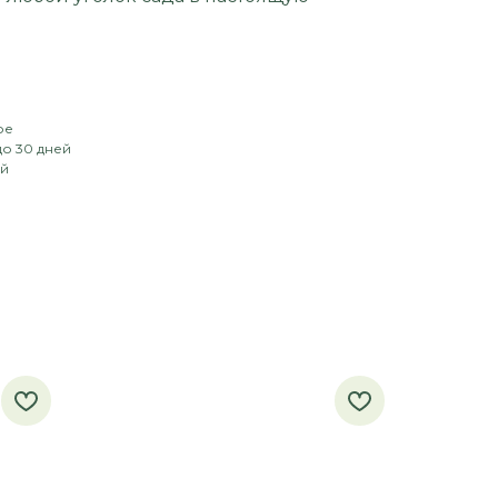
ое
до 30 дней
ий