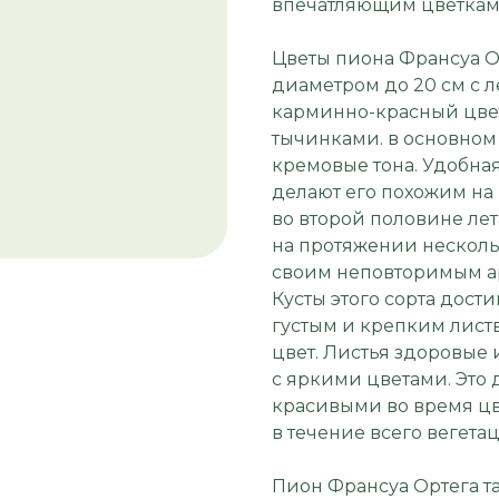
впечатляющим цветкам 
Цветы пиона Франсуа О
диаметром до 20 см с
карминно-красный цвет
тычинками. в основном
кремовые тона. Удобна
делают его похожим на
во второй половине лет
на протяжении несколь
своим неповторимым ар
Кусты этого сорта дост
густым и крепким лист
цвет. Листья здоровые 
с яркими цветами. Это 
красивыми во время цв
в течение всего вегета
Пион Франсуа Ортега т