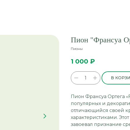
Пион "Франсуа Орт
Пионы
1 000
₽
В КОРЗ
Пион Франсуа Ортега «F
популярных и декорати
отличающийся своей к
характеристиками. Это
завоевал признание ср