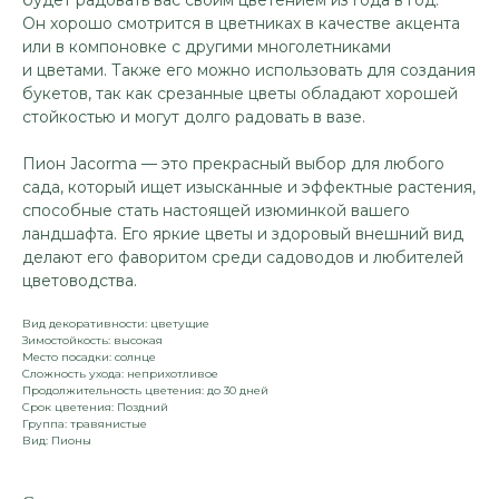
будет радовать вас своим цветением из года в год.
Он хорошо смотрится в цветниках в качестве акцента
или в компоновке с другими многолетниками
и цветами. Также его можно использовать для создания
букетов, так как срезанные цветы обладают хорошей
стойкостью и могут долго радовать в вазе.
Пион Jacorma — это прекрасный выбор для любого
сада, который ищет изысканные и эффектные растения,
способные стать настоящей изюминкой вашего
ландшафта. Его яркие цветы и здоровый внешний вид
делают его фаворитом среди садоводов и любителей
цветоводства.
Вид декоративности: цветущие
Зимостойкость: высокая
Место посадки: солнце
Сложность ухода: неприхотливое
Продолжительность цветения: до 30 дней
Срок цветения: Поздний
Группа: травянистые
Вид: Пионы