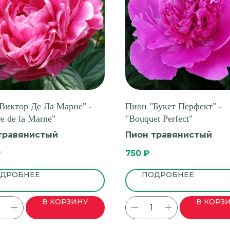
Виктор Де Ла Марне" -
Пион "Букет Перфект" -
re de la Marne"
"Bouquet Perfect"
травянистый
Пион травянистый
₽
750
₽
ДРОБНЕЕ
ПОДРОБНЕЕ
В КОРЗИНУ
В КОРЗ