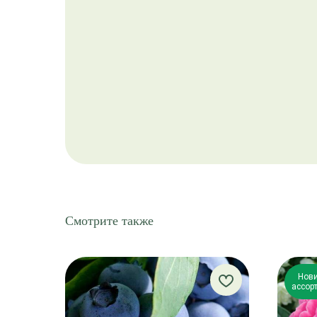
Смотрите также
Нови
ассор