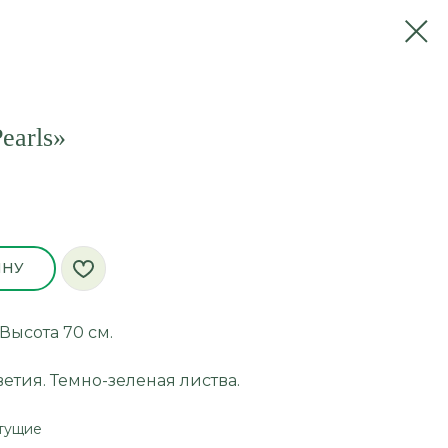
earls»
ИНУ
Высота 70 см.
тия. Темно-зеленая листва.
тущие