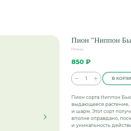
Пион "Ниппон Бью
Пионы
850
₽
В КОРЗ
Пион сорта Ниппон Бьют
выдающееся растение, 
и шарм. Этот сорт получ
вполне оправдано, поск
и уникальность дейст