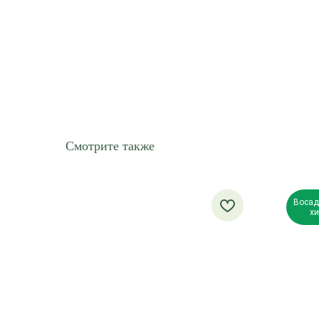
Смотрите также
Восад
хи