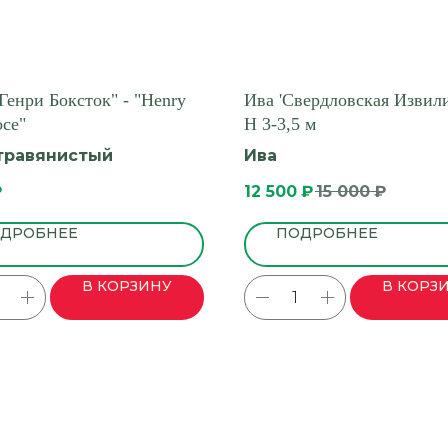
Генри Боксток" - "Henry
Ива 'Свердловская Извили
oce"
H 3-3,5 м
травянистый
Ива
₽
12 500
₽
15 000
₽
ДРОБНЕЕ
ПОДРОБНЕЕ
В КОРЗИНУ
В КОРЗ