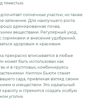
д тяжестью.
дпочитает солнечные участки, но также
ое затенение. Для наилучшего роста
хорошо дренированная почва,
кими веществами. Регулярный уход,
 с сорняками и внесение удобрений,
ваться здоровым и красивым.
на прекрасно вписывается в любые
н может быть использован как
так и в групповых, комбинируясь
астениями. Ниппон Бьюти станет
ашего сада, привлекая взгляд своим
нием и изяществом. Это идеальный
т красоту и стремится создать особую
ном уголке.